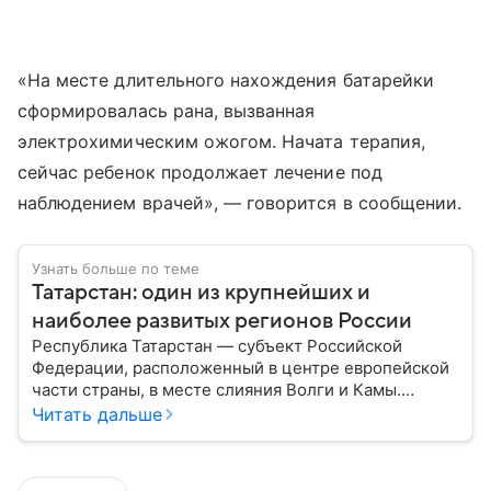
«На месте длительного нахождения батарейки
сформировалась рана, вызванная
электрохимическим ожогом. Начата терапия,
сейчас ребенок продолжает лечение под
наблюдением врачей», — говорится в сообщении.
Узнать больше по теме
Татарстан: один из крупнейших и
наиболее развитых регионов России
Республика Татарстан — субъект Российской
Федерации, расположенный в центре европейской
части страны, в месте слияния Волги и Камы.
Регион считается одним из ведущих
Читать дальше
экономических, научных и культурных центров
России; также он известен развитой
промышленностью, богатым историческим