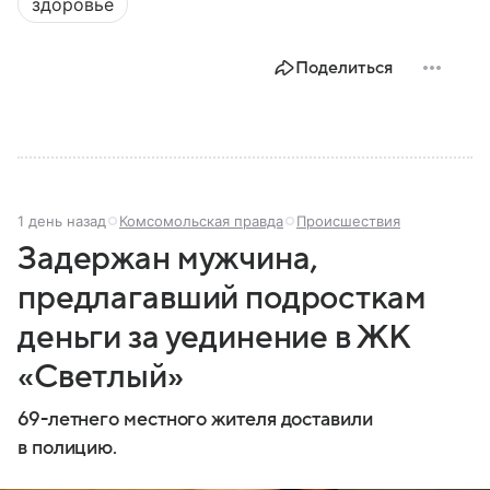
здоровье
наследием, многонациональным населением и
столицей — Казанью. Собрали все самое главное.
Поделиться
1 день назад
Комсомольская правда
Происшествия
Задержан мужчина,
предлагавший подросткам
деньги за уединение в ЖК
«Светлый»
69-летнего местного жителя доставили
в полицию.