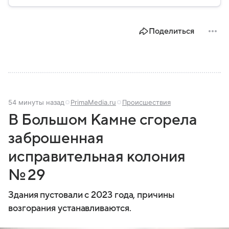
безопасности граждан и реализацию
государственной политики в сфере внутренних дел.
В материале рассказываем, чем занимается МВД
Поделиться
России, какие задачи выполняет министерство, как
устроена его структура, кто возглавляет ведомство
и какие полномочия оно имеет.
54 минуты назад
PrimaMedia.ru
Происшествия
В Большом Камне сгорела
заброшенная
исправительная колония
№ 29
Здания пустовали с 2023 года, причины
возгорания устанавливаются.