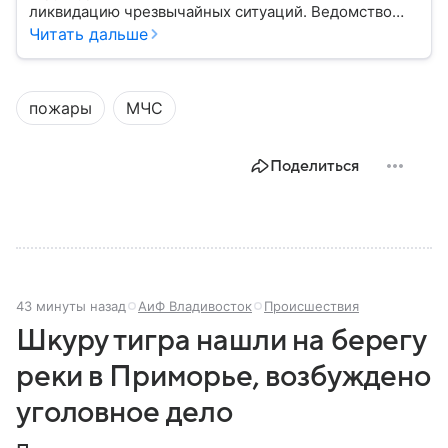
ликвидацию чрезвычайных ситуаций. Ведомство
играет важную роль в защите граждан от
Читать дальше
природных катастроф, техногенных аварий и других
угроз. В этом материале разбираем, что
представляет собой МЧС, как оно устроено, какие
пожары
МЧС
задачи выполняет и какую роль играет в
современной России.
Поделиться
43 минуты назад
АиФ Владивосток
Происшествия
Шкуру тигра нашли на берегу
реки в Приморье, возбуждено
уголовное дело