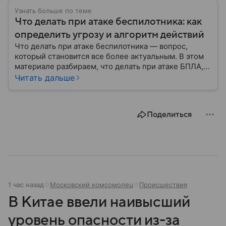
Узнать больше по теме
Что делать при атаке беспилотника: как
определить угрозу и алгоритм действий
Что делать при атаке беспилотника — вопрос,
который становится все более актуальным. В этом
материале разбираем, что делать при атаке БПЛА,
как распознать угрозу, какие действия предпринять
Читать дальше
на улице и в помещении, а также что известно о
компенсации ущерба.
Поделиться
1 час назад
Московский комсомолец
Происшествия
В Китае ввели наивысший
уровень опасности из-за