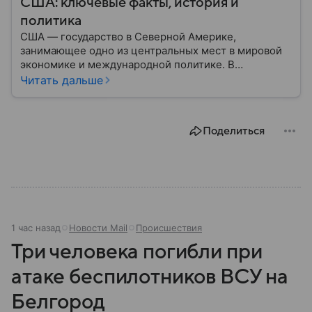
США: ключевые факты, история и
политика
США — государство в Северной Америке,
занимающее одно из центральных мест в мировой
экономике и международной политике. В
материале — основные сведения об этой стране.
Читать дальше
Поделиться
1 час назад
Новости Mail
Происшествия
Три человека погибли при
атаке беспилотников ВСУ на
Белгород