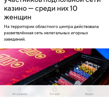
казино — среди них 10
женщин
На территории областного центра действовала
разветвлённая сеть нелегальных игорных
заведений.
Актуальное
Топ дня
Видео
Выберите комментарий
Выберите комментарий
Выберите комментарий