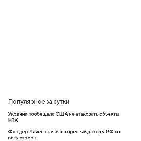
Популярное за сутки
Украина пообещала США не атаковать объекты
КТК
Фон дер Ляйен призвала пресечь доходы РФ со
всех сторон