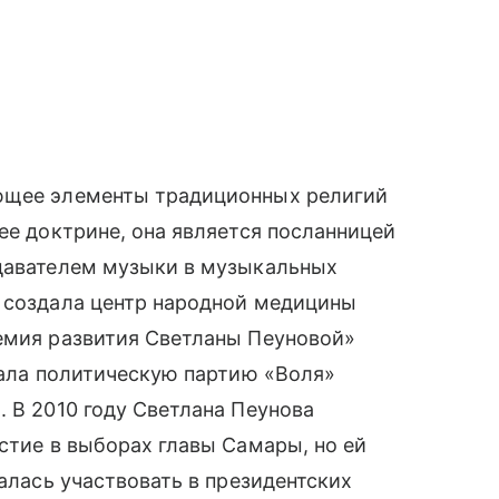
ающее элементы традиционных религий
ее доктрине, она является посланницей
одавателем музыки в музыкальных
у создала центр народной медицины
демия развития Светланы Пеуновой»
здала политическую партию «Воля»
. В 2010 году Светлана Пеунова
астие в выборах главы Самары, но ей
талась участвовать в президентских