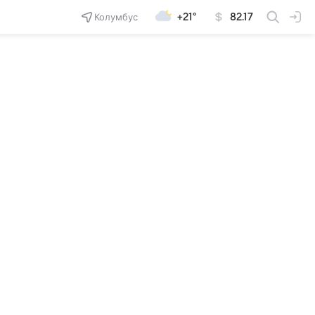
Колумбус
+21°
82.17