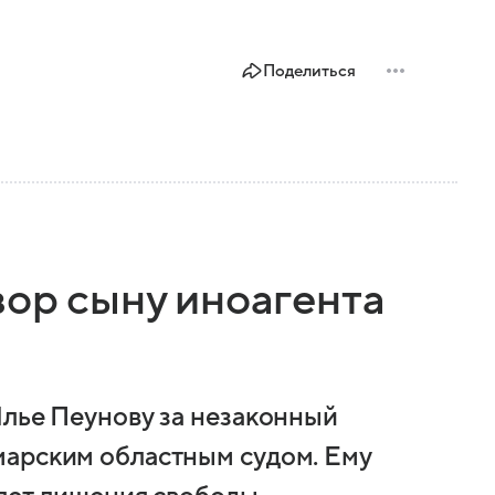
Поделиться
вор сыну иноагента
Илье Пеунову за незаконный
марским областным судом. Ему