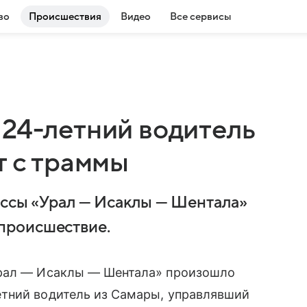
во
Происшествия
Видео
Все сервисы
 24-летний водитель
т с траммы
ассы «Урал — Исаклы — Шентала»
происшествие.
Урал — Исаклы — Шентала» произошло
тний водитель из Самары, управлявший