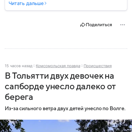
благополучие населения и контроль соблюдения
Читать дальше
санитарных норм. В материале рассказываем, как
появилось ведомство, чем оно занимается и кто
руководит им сегодня.
Поделиться
15 часов назад
Комсомольская правда
Происшествия
В Тольятти двух девочек на
сапборде унесло далеко от
берега
Из-за сильного ветра двух детей унесло по Волге.