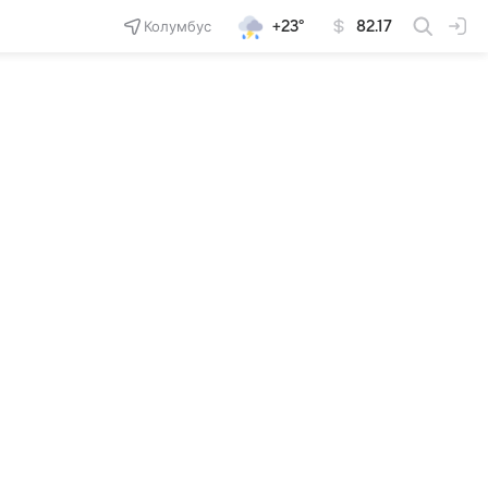
Колумбус
+23°
82.17