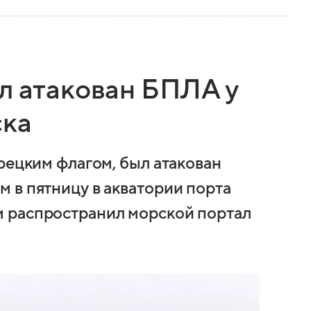
л атакован БПЛА у
ска
рецким флагом, был атакован
 в пятницу в акватории порта
 распространил морской портал