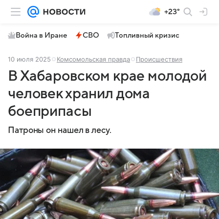
+23°
Война в Иране
СВО
Топливный кризис
10 июля 2025
Комсомольская правда
Происшествия
В Хабаровском крае молодой
человек хранил дома
боеприпасы
Патроны он нашел в лесу.