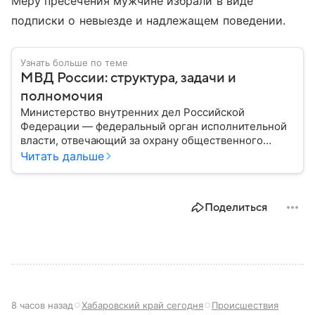
Меру пресечения мужчине избрали в виде
подписки о невыезде и надлежащем поведении.
Узнать больше по теме
МВД России: структура, задачи и
полномочия
Министерство внутренних дел Российской
Федерации — федеральный орган исполнительной
власти, отвечающий за охрану общественного
порядка, борьбу с преступностью, обеспечение
Читать дальше
безопасности граждан и реализацию
государственной политики в сфере внутренних дел.
В материале рассказываем, чем занимается МВД
Поделиться
России, какие задачи выполняет министерство, как
устроена его структура, кто возглавляет ведомство
и какие полномочия оно имеет.
8 часов назад
Хабаровский край сегодня
Происшествия