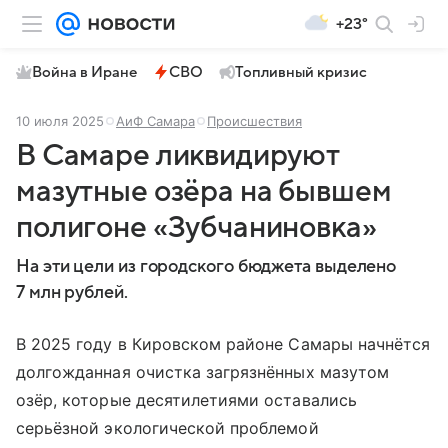
+23°
Война в Иране
СВО
Топливный кризис
10 июля 2025
АиФ Самара
Происшествия
В Самаре ликвидируют
мазутные озёра на бывшем
полигоне «Зубчаниновка»
На эти цели из городского бюджета выделено
7 млн рублей.
В 2025 году в Кировском районе Самары начнётся
долгожданная очистка загрязнённых мазутом
озёр, которые десятилетиями оставались
серьёзной экологической проблемой