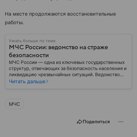
На месте продолжаются восстановительные
работы.
Узнать больше по теме
МЧС России: ведомство на страже
безопасности
МЧС России — одна из ключевых государственных
структур, отвечающих за безопасность населения и
ликвидацию чрезвычайных ситуаций. Ведомство
играет важную роль в защите граждан от
Читать дальше
природных катастроф, техногенных аварий и других
угроз. В этом материале разбираем, что
представляет собой МЧС, как оно устроено, какие
МЧС
задачи выполняет и какую роль играет в
современной России.
Поделиться