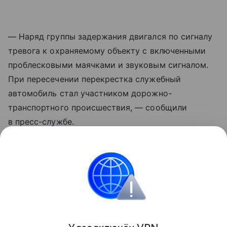
— Наряд группы задержания двигался по сигналу
тревога к охраняемому объекту с включенными
проблесковыми маячками и звуковым сигналом.
При пересечении перекрестка служебный
автомобиль стал участником дорожно-
транспортного происшествия, — сообщили
в пресс-службе.
Также там отметили, что обстоятельства ДТП
устанавливаются.
ДТП
Поделиться