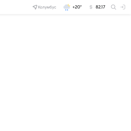
Колумбус
+20°
82.17