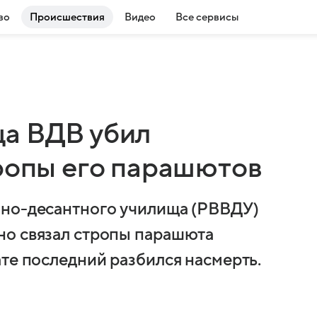
во
Происшествия
Видео
Все сервисы
а ВДВ убил
тропы его парашютов
шно-десантного училища (РВВДУ)
но связал стропы парашюта
те последний разбился насмерть.