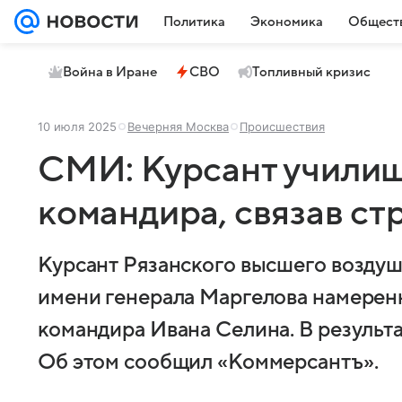
Политика
Экономика
Общест
Война в Иране
СВО
Топливный кризис
10 июля 2025
Вечерняя Москва
Происшествия
СМИ: Курсант училищ
командира, связав с
Курсант Рязанского высшего возду
имени генерала Маргелова намерен
командира Ивана Селина. В результа
Об этом сообщил «Коммерсантъ».