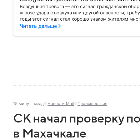
Воздушная тревога — это сигнал гражданской обо
угрозе удара с воздуха или другой опасности, тр
годы этот сигнал стал хорошо знаком жителям мног
знают, как правильно действовать после его объяв
Читать дальше
воздушная тревога, как звучит сирена, какие дейс
отбоя.
15 минут назад
Новости Mail
Происшествия
СК начал проверку п
в Махачкале