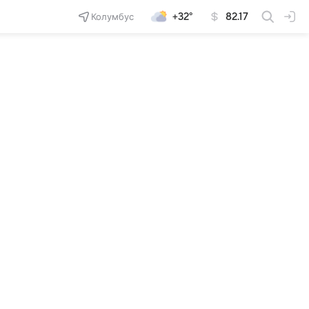
Колумбус
+32°
82.17