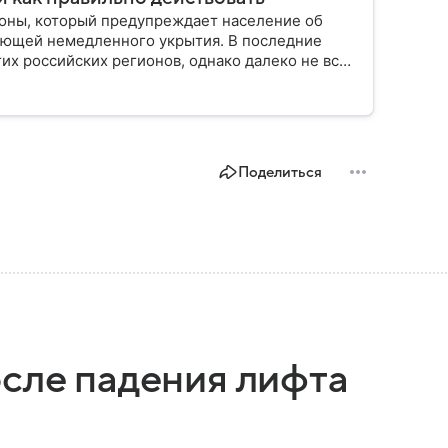
роны, который предупреждает население об
ебующей немедленного укрытия. В последние
их российских регионов, однако далеко не все
ления. В материале рассказываем, что означает
твия рекомендуют в МЧС и что делать после
Поделиться
осле падения лифта