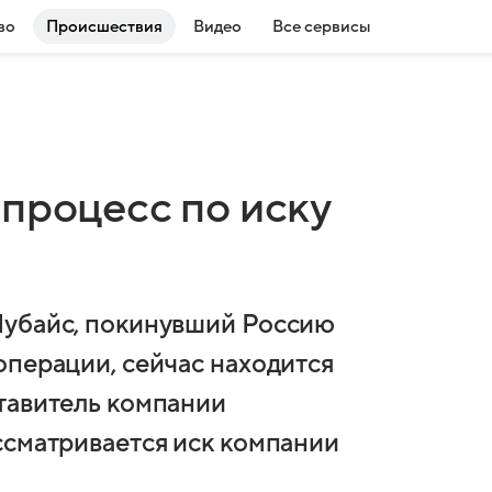
во
Происшествия
Видео
Все сервисы
процесс по иску
Чубайс, покинувший Россию
операции, сейчас находится
тавитель компании
ссматривается иск компании