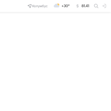
Колумбус
+30°
81.41