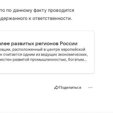
то по данному факту проводится
адержанного к ответственности.
олее развитых регионов России
рации, расположенный в центре европейской
он считается одним из ведущих экономических,
звестен развитой промышленностью, богатым
елением и столицей — Казанью. Собрали все
Поделиться