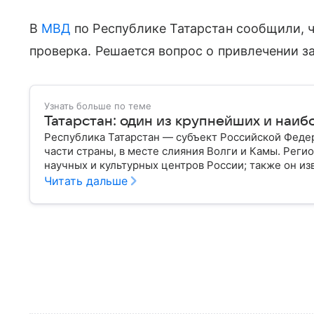
В
МВД
по Республике Татарстан сообщили, ч
проверка. Решается вопрос о привлечении з
Узнать больше по теме
Татарстан: один из крупнейших и наиб
Республика Татарстан — субъект Российской Феде
части страны, в месте слияния Волги и Камы. Реги
научных и культурных центров России; также он и
историческим наследием, многонациональным нас
Читать дальше
самое главное.