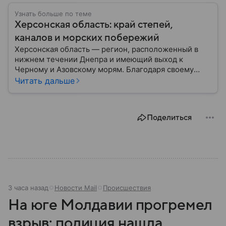
Узнать больше по теме
Херсонская область: край степей,
каналов и морских побережий
Херсонская область — регион, расположенный в
нижнем течении Днепра и имеющий выход к
Черному и Азовскому морям. Благодаря своему
географическому положению область на
Читать дальше
протяжении многих десятилетий играла важную
роль в развитии сельского хозяйства, морской
торговли и транспортного сообщения между
Поделиться
севером и югом региона. Собрали главное по теме.
3 часа назад
Новости Mail
Происшествия
На юге Молдавии прогремел
взрыв: полиция нашла