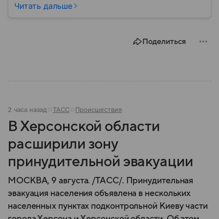
они стали реальностью: собрали главное о
Читать дальше
беспилотных летательных аппаратах (БПЛА) и о
том, для чего они нужны.
Поделиться
2 часа назад
ТАСС
Происшествия
В Херсонской области
расширили зону
принудительной эвакуации
МОСКВА, 9 августа. /ТАСС/. Принудительная
эвакуация населения объявлена в нескольких
населенных пунктах подконтрольной Киеву части
города Херсона и Херсонской области. Об этом