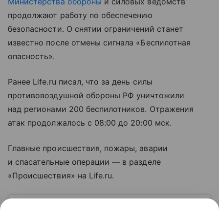
Министерства обороны
и силовых ведомств
продолжают работу по обеспечению
безопасности. О снятии ограничений станет
известно после отмены сигнала «Беспилотная
опасность».
Ранее Life.ru писал, что за день силы
противовоздушной обороны РФ уничтожили
над регионами 200 беспилотников. Отражения
атак продолжалось с 08:00 до 20:00 мск.
Главные происшествия, пожары, аварии
и спасательные операции — в разделе
«Происшествия» на Life.ru.
Узнать больше по теме
Франция: одна из ведущих стран Европы