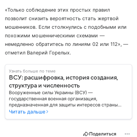
«Только соблюдение этих простых правил
позволит снизить вероятность стать жертвой
мошенников. Если столкнулись с подобными или
похожими мошенническими схемами —
немедленно обратитесь по линиям 02 или 112», —
отметил Валерий Горелых.
Узнать больше по теме
ВСУ: расшифровка, история создания,
структура и численность
Вооруженные силы Украины (ВСУ) —
государственная военная организация,
предназначенная для защиты интересов страны
военным путем. Была создана после
Читать дальше
провозглашения независимости Украины в 1991
году. В материале — главное по теме.
Поделиться