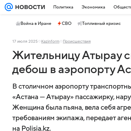
Политика
Экономика
Общест
Война в Иране
СВО
Топливный кризис
17 июля 2025
Kazinform
Происшествия
Жительницу Атырау сн
дебош в аэропорту А
В столичном аэропорту транспортны
«Астана — Атырау» пассажирку, на
Женщина была пьяна, вела себя агре
требованиям экипажа, передает аген
на Polisia.kz.