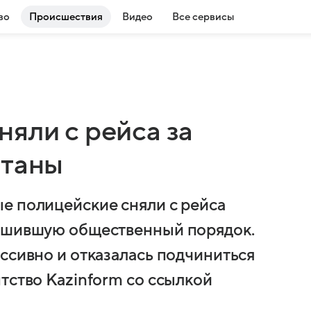
во
Происшествия
Видео
Все сервисы
яли с рейса за
станы
е полицейские сняли с рейса
рушившую общественный порядок.
ссивно и отказалась подчиниться
тство Kazinform со ссылкой