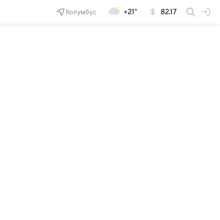
Колумбус
+21°
82.17