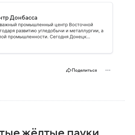
нтр Донбасса
и важный промышленный центр Восточной
агодаря развитию угледобычи и металлургии, а
елой промышленности. Сегодня Донецк
а: собрали о нем главное.
Поделиться
итые жёлтые пауки