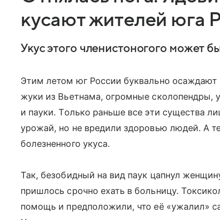
кусают жителей юга 
Укус этого членистоногого может б
Этим летом юг России буквально осаждают 
жуки из Вьетнама, огромные сколопендры, 
и пауки. Только раньше все эти существа л
урожай, но не вредили здоровью людей. А т
болезненного укуса.
Так, безобидный на вид паук цапнул женщину 
пришлось срочно ехать в больницу. Токсик
помощь и предположили, что её «ужалил» са