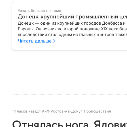
Узнать больше по теме
Донецк: крупнейший промышленный це
Донецк — один из крупнейших городов Донбасса 
Европы. Он возник во второй половине XIX века бл
впоследствии стал одним из главных центров тяж
остается одним из самых известных городов регион
Читать дальше
14 часов назад
АиФ Ростов-на-Дону
Происшествия
Отнялась нога. Ядов