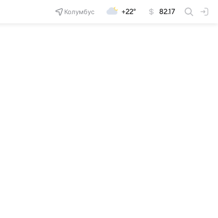
Колумбус
+22°
82.17