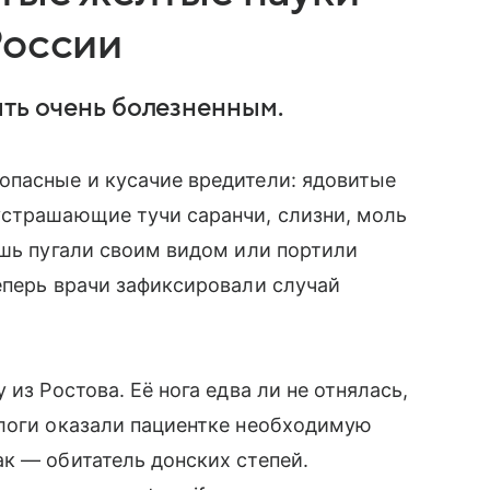
России
ыть очень болезненным.
опасные и кусачие вредители: ядовитые
устрашающие тучи саранчи, слизни, моль
ишь пугали своим видом или портили
еперь врачи зафиксировали случай
из Ростова. Её нога едва ли не отнялась,
ологи оказали пациентке необходимую
к — обитатель донских степей.