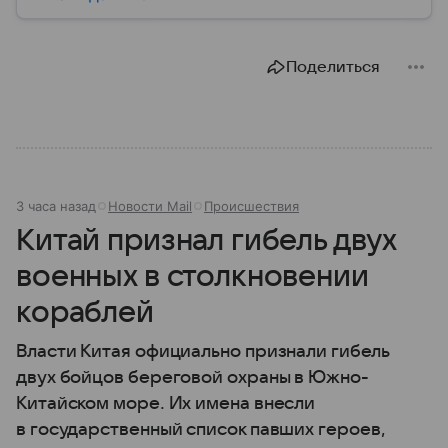
климатических поясов делает пик абсолютно
непредсказуемым в плане погоды. Вот почему
название этой горы так часто связано трагическими
Поделиться
событиями.
3 часа назад
Новости Mail
Происшествия
Китай признал гибель двух
военных в столкновении
кораблей
Власти Китая официально признали гибель
двух бойцов береговой охраны в Южно-
Китайском море. Их имена внесли
в государственный список павших героев,