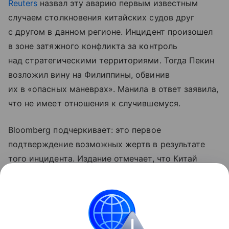
Reuters
назвал эту аварию первым известным
случаем столкновения китайских судов друг
с другом в данном регионе. Инцидент произошел
в зоне затяжного конфликта за контроль
над стратегическими территориями. Тогда Пекин
возложил вину на Филиппины, обвинив
их в «опасных маневрах». Манила в ответ заявила,
что не имеет отношения к случившемуся.
Bloomberg подчеркивает: это первое
подтверждение возможных жертв в результате
того инцидента. Издание отмечает, что Китай
впервые с 2001 года официально признал потери
во время операции или столкновения в Южно-
Китайском море. Тогда погиб пилот ВМС НОАК
после контакта с американским