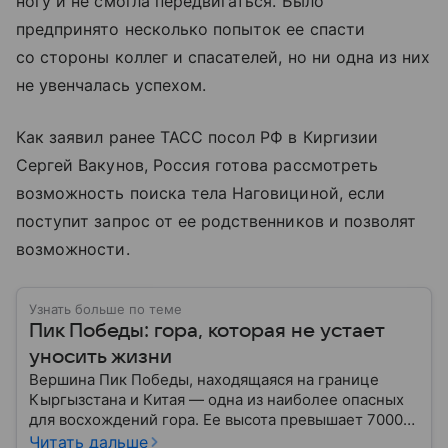
ногу и не смогла передвигаться. Было
предпринято несколько попыток ее спасти
со стороны коллег и спасателей, но ни одна из них
не увенчалась успехом.
Как заявил ранее ТАСС посол РФ в Киргизии
Сергей Вакунов, Россия готова рассмотреть
возможность поиска тела Наговициной, если
поступит запрос от ее родственников и позволят
возможности.
Узнать больше по теме
Пик Победы: гора, которая не устает
уносить жизни
Вершина Пик Победы, находящаяся на границе
Кыргызстана и Китая — одна из наиболее опасных
для восхождений гора. Ее высота превышает 7000
метров, а северное расположение на стыке двух
Читать дальше