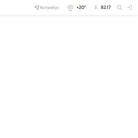
Колумбус
+20°
82.17