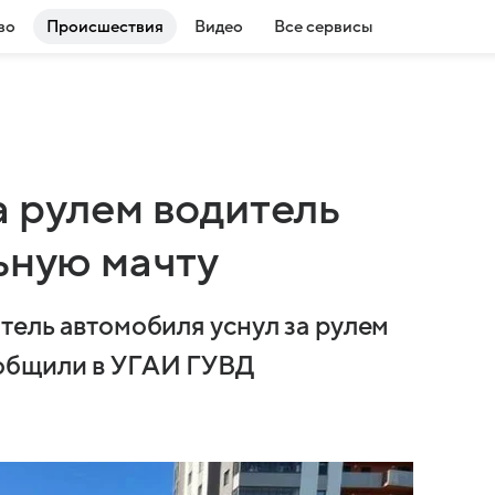
во
Происшествия
Видео
Все сервисы
а рулем водитель
ьную мачту
тель автомобиля уснул за рулем
ообщили в УГАИ ГУВД