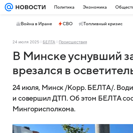
Политика
Экономика
Общест
Война в Иране
СВО
Топливный кризис
24 июля 2025
БЕЛТА
Происшествия
В Минске уснувший з
врезался в осветител
24 июля, Минск /Корр. БЕЛТА/. Води
и совершил ДТП. Об этом БЕЛТА с
Мингорисполкома.