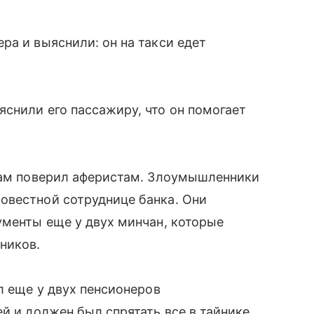
ра и выяснили: он на такси едет
снили его пассажиру, что он помогает
 сам поверил аферистам. Злоумышленники
овестной сотруднице банка. Они
ументы еще у двух минчан, которые
ников.
л еще у двух пенсионеров
й и должен был спрятать все в тайнике,