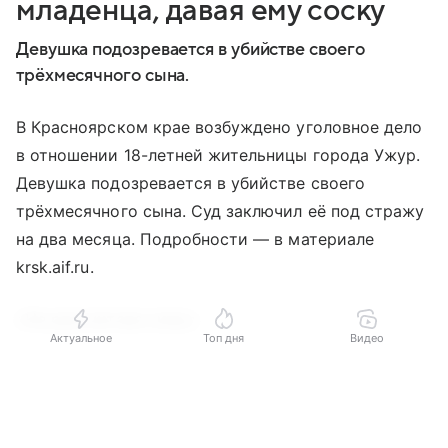
младенца, давая ему соску
Девушка подозревается в убийстве своего
трёхмесячного сына.
В Красноярском крае возбуждено уголовное дело
в отношении 18-летней жительницы города Ужур.
Девушка подозревается в убийстве своего
трёхмесячного сына. Суд заключил её под стражу
на два месяца. Подробности — в материале
krsk.aif.ru.
«Не рассчитала силы».
Актуальное
Топ дня
Видео
Всё произошло в квартире на улице
Выберите комментарий
Выберите комментарий
Выберите комментарий
Железнодорожной в Ужуре. 18-летняя девушка
проживала вместе с трёхмесячным сыном
Информация полезная и актуальная
Информация полезная и актуальная
Информация полезная и актуальная