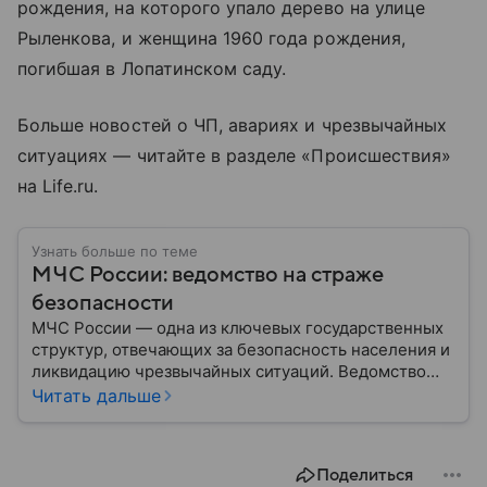
рождения, на которого упало дерево на улице
Рыленкова, и женщина 1960 года рождения,
погибшая в Лопатинском саду.
Больше новостей о ЧП, авариях и чрезвычайных
ситуациях — читайте в разделе «Происшествия»
на Life.ru.
Узнать больше по теме
МЧС России: ведомство на страже
безопасности
МЧС России — одна из ключевых государственных
структур, отвечающих за безопасность населения и
ликвидацию чрезвычайных ситуаций. Ведомство
играет важную роль в защите граждан от
Читать дальше
природных катастроф, техногенных аварий и других
угроз. В этом материале разбираем, что
представляет собой МЧС, как оно устроено, какие
Поделиться
задачи выполняет и какую роль играет в