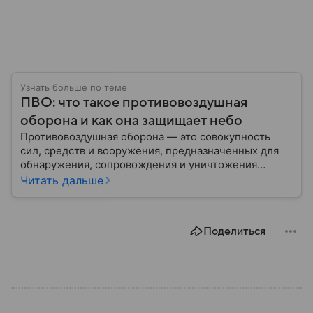
Узнать больше по теме
ПВО: что такое противовоздушная
оборона и как она защищает небо
Противовоздушная оборона — это совокупность
сил, средств и вооружения, предназначенных для
обнаружения, сопровождения и уничтожения
средств воздушного нападения. Современные
Читать дальше
системы ПВО считаются одним из ключевых
элементов обеспечения национальной
безопасности любого государства: собрали о них
Поделиться
главное.