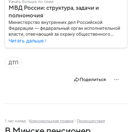
Узнать больше по теме
МВД России: структура, задачи и
полномочия
Министерство внутренних дел Российской
Федерации — федеральный орган исполнительной
власти, отвечающий за охрану общественного
порядка, борьбу с преступностью, обеспечение
Читать дальше
безопасности граждан и реализацию
государственной политики в сфере внутренних дел.
В материале рассказываем, чем занимается МВД
ДТП
России, какие задачи выполняет министерство, как
устроена его структура, кто возглавляет ведомство
и какие полномочия оно имеет.
Поделиться
1 час назад
Комсомольская правда
Происшествия
В Минске пенсионер