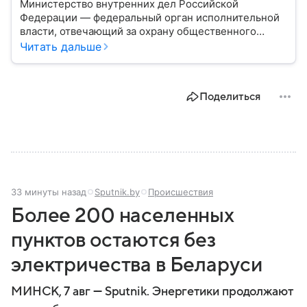
Министерство внутренних дел Российской
Федерации — федеральный орган исполнительной
власти, отвечающий за охрану общественного
порядка, борьбу с преступностью, обеспечение
Читать дальше
безопасности граждан и реализацию
государственной политики в сфере внутренних дел.
В материале рассказываем, чем занимается МВД
Поделиться
России, какие задачи выполняет министерство, как
устроена его структура, кто возглавляет ведомство
и какие полномочия оно имеет.
33 минуты назад
Sputnik.by
Происшествия
Более 200 населенных
пунктов остаются без
электричества в Беларуси
МИНСК, 7 авг — Sputnik. Энергетики продолжают