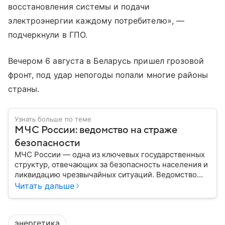
восстановления системы и подачи
электроэнергии каждому потребителю», —
подчеркнули в ГПО.
Вечером 6 августа в Беларусь пришел грозовой
фронт, под удар непогоды попали многие районы
страны.
Узнать больше по теме
МЧС России: ведомство на страже
безопасности
МЧС России — одна из ключевых государственных
структур, отвечающих за безопасность населения и
ликвидацию чрезвычайных ситуаций. Ведомство
играет важную роль в защите граждан от
Читать дальше
природных катастроф, техногенных аварий и других
угроз. В этом материале разбираем, что
представляет собой МЧС, как оно устроено, какие
энергетика
задачи выполняет и какую роль играет в