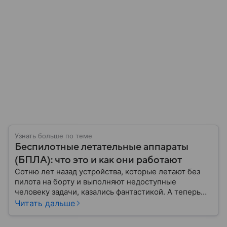
Узнать больше по теме
Беспилотные летательные аппараты
(БПЛА): что это и как они работают
Сотню лет назад устройства, которые летают без
пилота на борту и выполняют недоступные
человеку задачи, казались фантастикой. А теперь
они стали реальностью: собрали главное о
Читать дальше
беспилотных летательных аппаратах (БПЛА) и о
том, для чего они нужны.