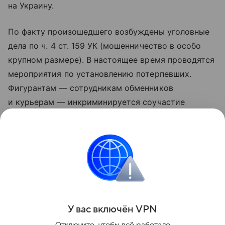
на Украину.
По факту произошедшего возбуждены уголовные
дела по ч. 4 ст. 159 УК (мошенничество в особо
крупном размере). В настоящее время проводятся
мероприятия по установлению потерпевших.
Фигурантам — сотрудникам обменников
и курьерам — инкриминируется соучастие
в преступлении, максимальное наказание
по данной статье предусматривает лишение
свободы на срок до десяти лет.
ФСБ
Поделиться
У вас включ
ён
V
P
N