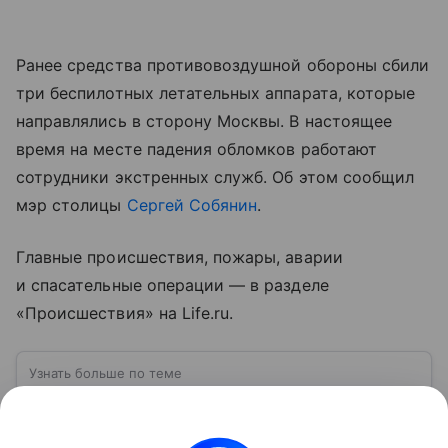
Ранее средства противовоздушной обороны сбили
три беспилотных летательных аппарата, которые
направлялись в сторону Москвы. В настоящее
время на месте падения обломков работают
сотрудники экстренных служб. Об этом сообщил
мэр столицы
Сергей Собянин
.
Главные происшествия, пожары, аварии
и спасательные операции — в разделе
«Происшествия» на Life.ru.
Узнать больше по теме
Белгород: город воинской славы на юге
России
Белгород — административный центр