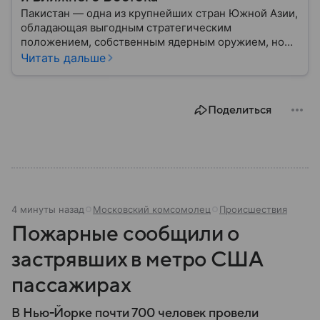
Пакистан — одна из крупнейших стран Южной Азии,
обладающая выгодным стратегическим
положением, собственным ядерным оружием, но
сложной внутренней и внешнеполитической
Читать дальше
повесткой. Государство играет важную роль в
региональной безопасности и соперничает с
ближайшим соседом — Индией.
Поделиться
4 минуты назад
Московский комсомолец
Происшествия
Пожарные сообщили о
застрявших в метро США
пассажирах
В Нью-Йорке почти 700 человек провели