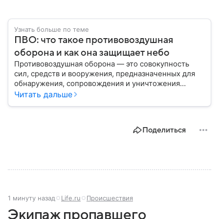
Узнать больше по теме
ПВО: что такое противовоздушная
оборона и как она защищает небо
Противовоздушная оборона — это совокупность
сил, средств и вооружения, предназначенных для
обнаружения, сопровождения и уничтожения
средств воздушного нападения. Современные
Читать дальше
системы ПВО считаются одним из ключевых
элементов обеспечения национальной
безопасности любого государства: собрали о них
Поделиться
главное.
1 минуту назад
Life.ru
Происшествия
Экипаж пропавшего