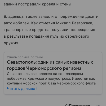
зданий пострадали кровля и стены.
Владельцы также заявили о повреждении десяти
автомобилей. Как отметил Михаил Развожаев,
транспортные средства получили повреждения
в результате попадания пуль из стрелкового
оружия.
Узнать больше по теме
Севастополь: один из самых известных
городов Черноморского региона
Севастополь расположен на юго-западном
побережье Крымского полуострова. Известен как
крупный морской порт, база Черноморского флота и
город с богатой военной историей, сыгравший
Читать дальше
важную роль в событиях Крымской, Великой
Отечественной войн и современной истории. В
материале — главное об этом городе федерального
Поделиться