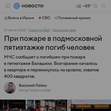
+25°
Война в Иране
СВО
Топливный кризис
31 июля 2025
Новости Mail
Происшествия
При пожаре в подмосковной
пятиэтажке погиб человек
МЧС сообщает о погибшем при пожаре
в пятиэтажке Балашихи. Возгорание началось
в квартире и перекинулось на кровлю, охватив
400 квадратов.
Василий Лейко
Автор Новости Mail