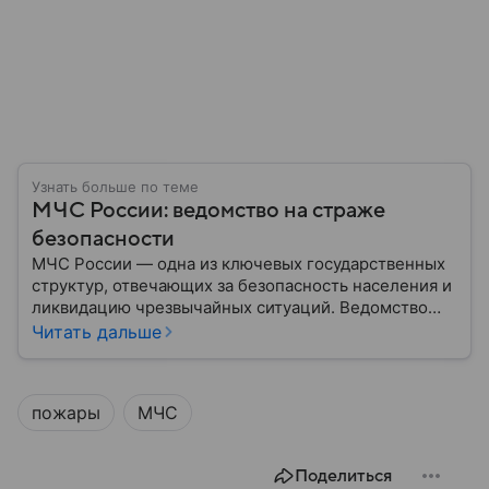
Узнать больше по теме
МЧС России: ведомство на страже
безопасности
МЧС России — одна из ключевых государственных
структур, отвечающих за безопасность населения и
ликвидацию чрезвычайных ситуаций. Ведомство
играет важную роль в защите граждан от
Читать дальше
природных катастроф, техногенных аварий и других
угроз. В этом материале разбираем, что
представляет собой МЧС, как оно устроено, какие
пожары
МЧС
задачи выполняет и какую роль играет в
современной России.
Поделиться