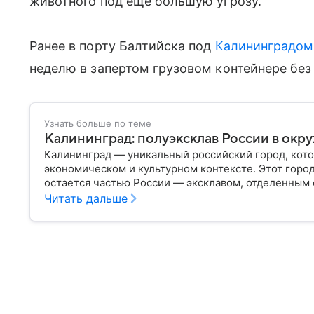
животного под ещё большую угрозу.
Ранее в порту Балтийска под
Калининградом
неделю в запертом грузовом контейнере без
Узнать больше по теме
Калининград: полуэксклав России в окр
Калининград — уникальный российский город, кото
экономическом и культурном контексте. Этот горо
остается частью России — эксклавом, отделенным 
— главное об этом населенном пункте.
Читать дальше