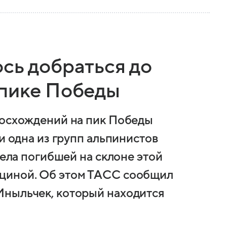
сь добраться до
 пике Победы
восхождений на пик Победы
и одна из групп альпинистов
тела погибшей на склоне этой
циной. Об этом ТАСС сообщил
Иныльчек, который находится