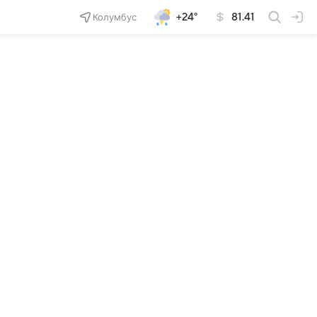
Колумбус
+24°
81.41