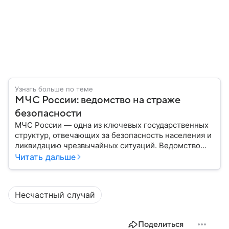
Узнать больше по теме
МЧС России: ведомство на страже
безопасности
МЧС России — одна из ключевых государственных
структур, отвечающих за безопасность населения и
ликвидацию чрезвычайных ситуаций. Ведомство
играет важную роль в защите граждан от
Читать дальше
природных катастроф, техногенных аварий и других
угроз. В этом материале разбираем, что
представляет собой МЧС, как оно устроено, какие
Несчастный случай
задачи выполняет и какую роль играет в
современной России.
Поделиться