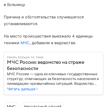
в больницу.
Причина и обстоятельства случившегося
устанавливаются.
На место происшествия выезжало 4 единицы
техники
МЧС
, добавили в ведомстве.
Узнать больше по теме
МЧС России: ведомство на страже
безопасности
МЧС России — одна из ключевых государственных
структур, отвечающих за безопасность населения и
ликвидацию чрезвычайных ситуаций. Ведомство
играет важную роль в защите граждан от
Читать дальше
природных катастроф, техногенных аварий и других
угроз. В этом материале разбираем, что
представляет собой МЧС, как оно устроено, какие
МЧС
Несчастный случай