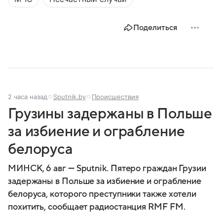
задачи выполняет и какую роль играет в
современной России.
Поделиться
2 часа назад
Sputnik.by
Происшествия
Грузины задержаны в Польше
за избиение и ограбление
белоруса
МИНСК, 6 авг — Sputnik. Пятеро граждан Грузии
задержаны в Польше за избиение и ограбление
белоруса, которого преступники также хотели
похитить, сообщает радиостанция RMF FM.