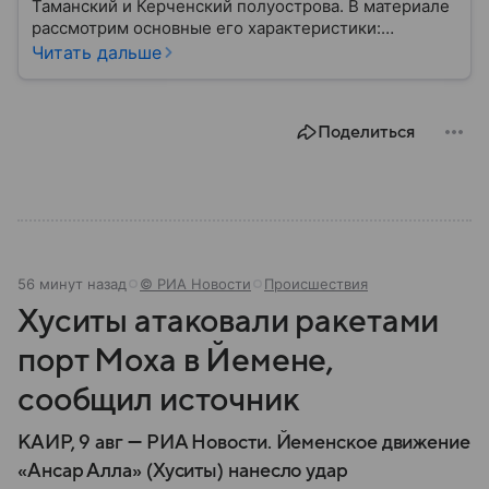
Таманский и Керченский полуострова. В материале
рассмотрим основные его характеристики:
географию, статус объекта, историю строительства
Читать дальше
и его стратегическое значение.
Поделиться
56 минут назад
© РИА Новости
Происшествия
Хуситы атаковали ракетами
порт Моха в Йемене,
сообщил источник
КАИР, 9 авг — РИА Новости. Йеменское движение
«Ансар Алла» (Хуситы) нанесло удар