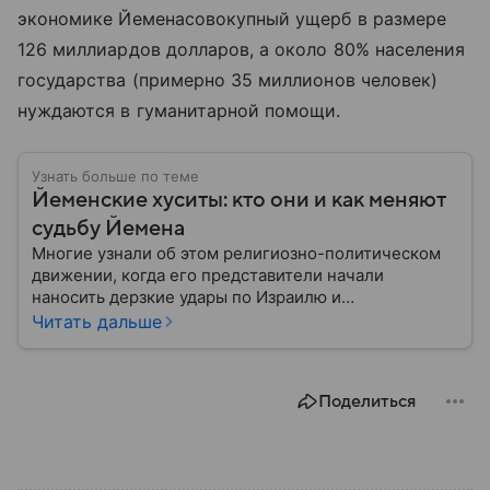
экономике Йеменасовокупный ущерб в размере
126 миллиардов долларов, а около 80% населения
государства (примерно 35 миллионов человек)
нуждаются в гуманитарной помощи.
Узнать больше по теме
Йеменские хуситы: кто они и как меняют
судьбу Йемена
Многие узнали об этом религиозно-политическом
движении, когда его представители начали
наносить дерзкие удары по Израилю и
терроризировать корабли, связанные с этим
Читать дальше
государством. И хотя йеменские хуситы официально
существуют около 30 лет, они стали громкой и
яркой историей, которая получила свое развитие в
Поделиться
рамках Ближневосточного конфликта. Подробней
об этом движении — в нашем материале.