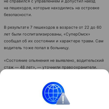
не справился с управлением и допустил наезд
на пешеходов, которые находились на островке
безопасности.
В результате 7 пешеходов в возрасте от 22 до 60
лет были госпитализированы, «СуперОмск»
сообщал об их состоянии и характере травм. Сам
водитель тоже попал в больницу.
«Состояние опьянения не выявлено, водительский
стаж — 48 лет», — уточнили правоохранители.
По данным «СуперОмска», водителю стало плохо
с сердцем, из-за чего он потерял управление.
ДТП