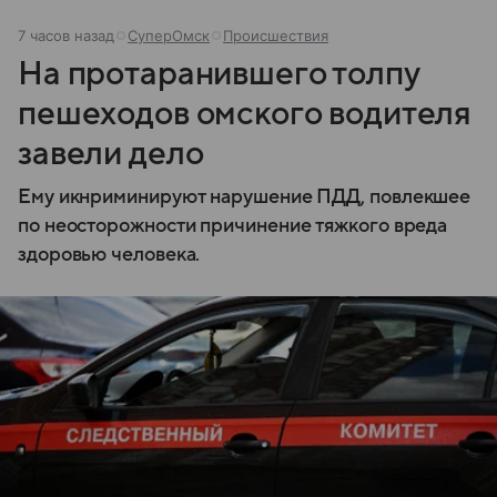
7 часов назад
СуперОмск
Происшествия
На протаранившего толпу
пешеходов омского водителя
завели дело
Ему икнриминируют нарушение ПДД, повлекшее
по неосторожности причинение тяжкого вреда
здоровью человека.