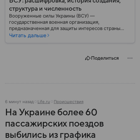
ВСУ: расшифровка, история создания,
структура и численность
Вооруженные силы Украины (ВСУ) —
государственная военная организация,
предназначенная для защиты интересов страны
военным путем. Была создана после
Читать дальше
провозглашения независимости Украины в 1991
году. В материале — главное по теме.
Поделиться
6 минут назад
Life.ru
Происшествия
На Украине более 60
пассажирских поездов
выбились из графика