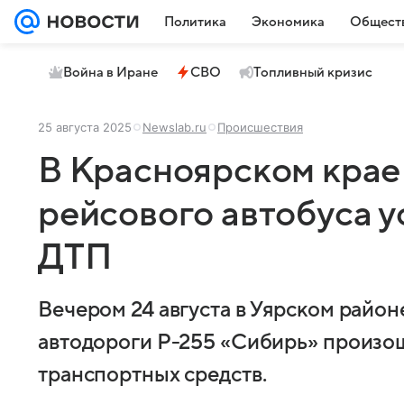
Политика
Экономика
Общест
Война в Иране
СВО
Топливный кризис
25 августа 2025
Newslab.ru
Происшествия
В Красноярском крае
рейсового автобуса 
ДТП
Вечером 24 августа в Уярском район
автодороги Р-255 «Сибирь» произош
транспортных средств.