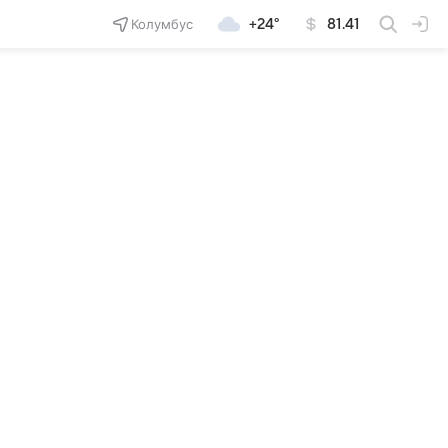
Колумбус
+24°
81.41