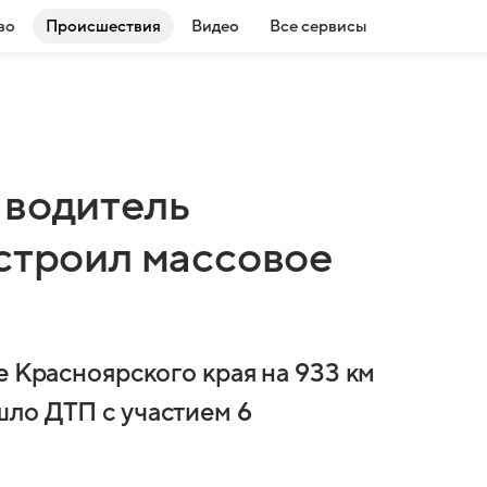
во
Происшествия
Видео
Все сервисы
 водитель
устроил массовое
е Красноярского края на 933 км
ло ДТП с участием 6