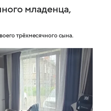
чного младенца,
воего трёхмесячного сына.