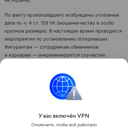
на Украину.
По факту произошедшего возбуждены уголовные
дела по ч. 4 ст. 159 УК (мошенничество в особо
крупном размере). В настоящее время проводятся
мероприятия по установлению потерпевших.
Фигурантам — сотрудникам обменников
и курьерам — инкриминируется соучастие
в преступлении, максимальное наказание
по данной статье предусматривает лишение
свободы на срок до десяти лет.
ФСБ
Поделиться
У вас включ
ён
V
P
N
Отключите, чтобы всё работало