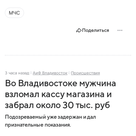
угроз. В этом материале разбираем, что
представляет собой МЧС, как оно устроено, какие
МЧС
задачи выполняет и какую роль играет в
современной России.
Поделиться
3 часа назад
АиФ Владивосток
Происшествия
Во Владивостоке мужчина
взломал кассу магазина и
забрал около 30 тыс. руб
Подозреваемый уже задержан и дал
признательные показания.