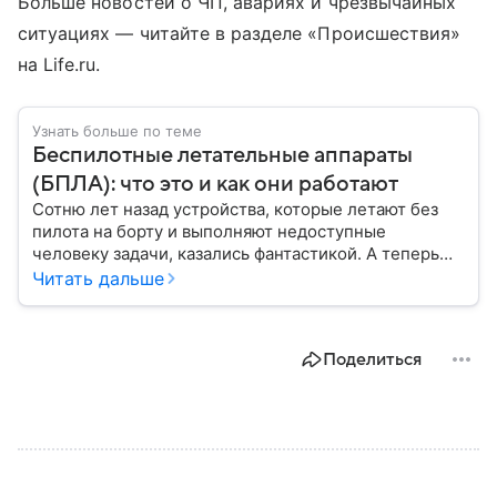
Больше новостей о ЧП, авариях и чрезвычайных
ситуациях — читайте в разделе «Происшествия»
на Life.ru.
Узнать больше по теме
Беспилотные летательные аппараты
(БПЛА): что это и как они работают
Сотню лет назад устройства, которые летают без
пилота на борту и выполняют недоступные
человеку задачи, казались фантастикой. А теперь
они стали реальностью: собрали главное о
Читать дальше
беспилотных летательных аппаратах (БПЛА) и о
том, для чего они нужны.
Поделиться