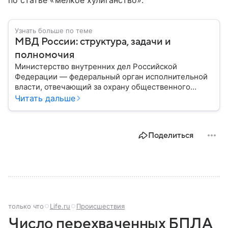
по статье «мелкое хулиганство».
Узнать больше по теме
МВД России: структура, задачи и
полномочия
Министерство внутренних дел Российской
Федерации — федеральный орган исполнительной
власти, отвечающий за охрану общественного
порядка, борьбу с преступностью, обеспечение
Читать дальше
безопасности граждан и реализацию
государственной политики в сфере внутренних дел.
В материале рассказываем, чем занимается МВД
Поделиться
России, какие задачи выполняет министерство, как
устроена его структура, кто возглавляет ведомство
и какие полномочия оно имеет.
только что
Life.ru
Происшествия
Число перехваченных БПЛА