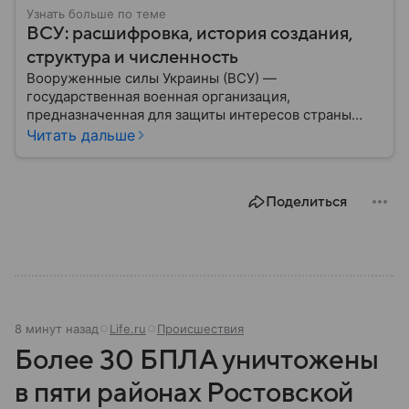
Узнать больше по теме
ВСУ: расшифровка, история создания,
структура и численность
Вооруженные силы Украины (ВСУ) —
государственная военная организация,
предназначенная для защиты интересов страны
военным путем. Была создана после
Читать дальше
провозглашения независимости Украины в 1991
году. В материале — главное по теме.
Поделиться
8 минут назад
Life.ru
Происшествия
Более 30 БПЛА уничтожены
в пяти районах Ростовской