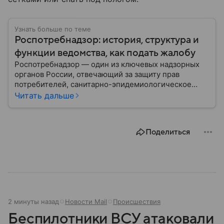
Узнать больше по теме
Роспотребнадзор: история, структура и
функции ведомства, как подать жалобу
Роспотребнадзор — один из ключевых надзорных
органов России, отвечающий за защиту прав
потребителей, санитарно-эпидемиологическое
благополучие населения и контроль соблюдения
Читать дальше
санитарных норм. В материале рассказываем, как
появилось ведомство, чем оно занимается и кто
руководит им сегодня.
Поделиться
2 минуты назад
Новости Mail
Происшествия
Беспилотники ВСУ атаковали