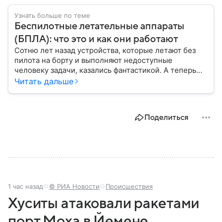
Узнать больше по теме
Беспилотные летательные аппараты
(БПЛА): что это и как они работают
Сотню лет назад устройства, которые летают без
пилота на борту и выполняют недоступные
человеку задачи, казались фантастикой. А теперь
они стали реальностью: собрали главное о
Читать дальше
беспилотных летательных аппаратах (БПЛА) и о
том, для чего они нужны.
Поделиться
1 час назад
© РИА Новости
Происшествия
Хуситы атаковали ракетами
порт Моха в Йемене,