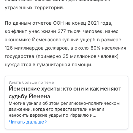
утраченных территорий.
По данным отчетов ООН на конец 2021 года,
конфликт унес жизни 377 тысяч человек, нанес
экономике Йеменасовокупный ущерб в размере
126 миллиардов долларов, а около 80% населения
государства (примерно 35 миллионов человек)
нуждаются в гуманитарной помощи.
Узнать больше по теме
Йеменские хуситы: кто они и как меняют
судьбу Йемена
Многие узнали об этом религиозно-политическом
движении, когда его представители начали
наносить дерзкие удары по Израилю и
терроризировать корабли, связанные с этим
Читать дальше
государством. И хотя йеменские хуситы официально
существуют около 30 лет, они стали громкой и