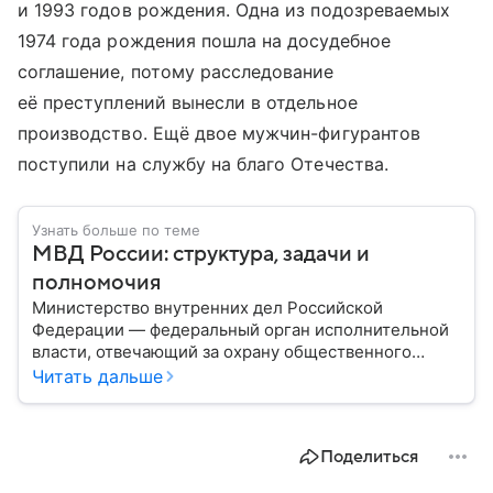
и 1993 годов рождения. Одна из подозреваемых
1974 года рождения пошла на досудебное
соглашение, потому расследование
её преступлений вынесли в отдельное
производство. Ещё двое мужчин-фигурантов
поступили на службу на благо Отечества.
Узнать больше по теме
МВД России: структура, задачи и
полномочия
Министерство внутренних дел Российской
Федерации — федеральный орган исполнительной
власти, отвечающий за охрану общественного
порядка, борьбу с преступностью, обеспечение
Читать дальше
безопасности граждан и реализацию
государственной политики в сфере внутренних дел.
В материале рассказываем, чем занимается МВД
Поделиться
России, какие задачи выполняет министерство, как
устроена его структура, кто возглавляет ведомство