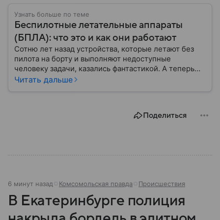
Узнать больше по теме
Беспилотные летательные аппараты
(БПЛА): что это и как они работают
Сотню лет назад устройства, которые летают без
пилота на борту и выполняют недоступные
человеку задачи, казались фантастикой. А теперь
они стали реальностью: собрали главное о
Читать дальше
беспилотных летательных аппаратах (БПЛА) и о
том, для чего они нужны.
Поделиться
6 минут назад
Комсомольская правда
Происшествия
В Екатеринбурге полиция
накрыла бордель в элитном