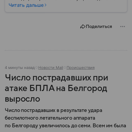
играет важную роль в защите граждан от
Читать дальше
природных катастроф, техногенных аварий и других
угроз. В этом материале разбираем, что
представляет собой МЧС, как оно устроено, какие
Поделиться
задачи выполняет и какую роль играет в
современной России.
4 минуты назад
Новости Mail
Происшествия
Число пострадавших при
атаке БПЛА на Белгород
выросло
Число пострадавших в результате удара
беспилотного летательного аппарата
по Белгороду увеличилось до семи. Всем им была