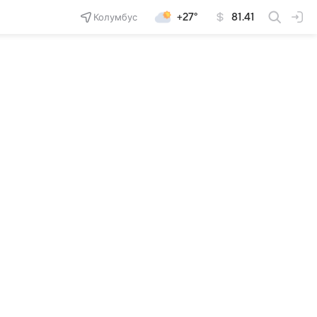
Колумбус
+27°
81.41