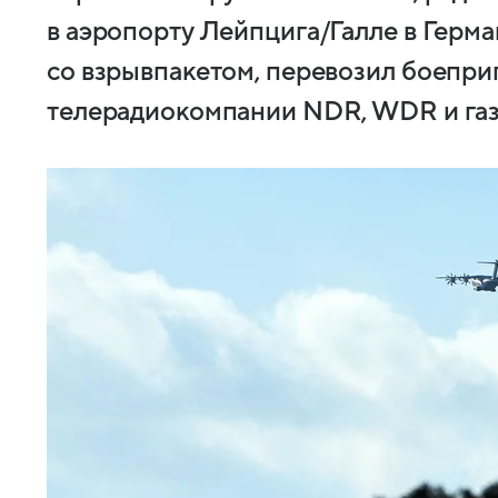
в аэропорту Лейпцига/Галле в Герм
со взрывпакетом, перевозил боепри
телерадиокомпании NDR, WDR и газе