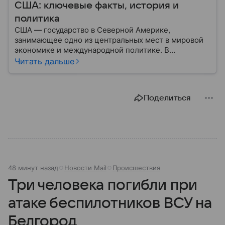
США: ключевые факты, история и
политика
США — государство в Северной Америке,
занимающее одно из центральных мест в мировой
экономике и международной политике. В
материале — основные сведения об этой стране.
Читать дальше
Поделиться
48 минут назад
Новости Mail
Происшествия
Три человека погибли при
атаке беспилотников ВСУ на
Белгород