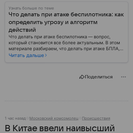
Узнать больше по теме
Что делать при атаке беспилотника: как
определить угрозу и алгоритм
действий
Что делать при атаке беспилотника — вопрос,
который становится все более актуальным. В этом
материале разбираем, что делать при атаке БПЛА,
как распознать угрозу, какие действия предпринять
Читать дальше
на улице и в помещении, а также что известно о
компенсации ущерба.
Поделиться
1 час назад
Московский комсомолец
Происшествия
В Китае ввели наивысший