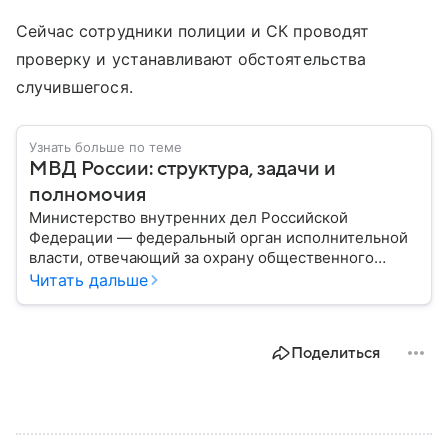
Сейчас сотрудники полиции и СК проводят
проверку и устанавливают обстоятельства
случившегося.
Узнать больше по теме
МВД России: структура, задачи и
полномочия
Министерство внутренних дел Российской
Федерации — федеральный орган исполнительной
власти, отвечающий за охрану общественного
порядка, борьбу с преступностью, обеспечение
Читать дальше
безопасности граждан и реализацию
государственной политики в сфере внутренних дел.
В материале рассказываем, чем занимается МВД
Поделиться
России, какие задачи выполняет министерство, как
устроена его структура, кто возглавляет ведомство
и какие полномочия оно имеет.