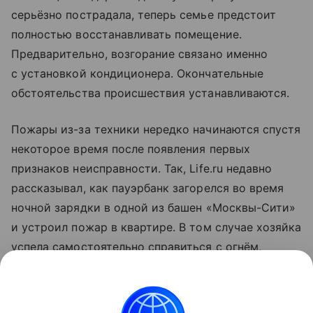
серьёзно пострадала, теперь семье предстоит
полностью восстанавливать помещение.
Предварительно, возгорание связано именно
с установкой кондиционера. Окончательные
обстоятельства происшествия устанавливаются.
Пожары из-за техники нередко начинаются спустя
некоторое время после появления первых
признаков неисправности. Так, Life.ru недавно
рассказывал, как пауэрбанк загорелся во время
ночной зарядки в одной из башен «Москвы-Сити»
и устроил пожар в квартире. В том случае хозяйка
успела самостоятельно справиться с огнём,
но получила ожоги.
Больше актуальных событий в режиме реального