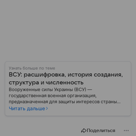
Узнать больше по теме
ВСУ: расшифровка, история создания,
структура и численность
Вооруженные силы Украины (ВСУ) —
государственная военная организация,
предназначенная для защиты интересов страны
военным путем. Была создана после
Читать дальше
провозглашения независимости Украины в 1991
году. В материале — главное по теме.
Поделиться