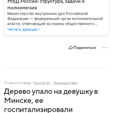
МВД России: структура, задачи и
полномочия
Министерство внутренних дел Российской
Федерации — федеральный орган исполнительной
власти, отвечающий за охрану общественного
порядка, борьбу с преступностью, обеспечение
Читать дальше
безопасности граждан и реализацию
государственной политики в сфере внутренних дел.
В материале рассказываем, чем занимается МВД
Поделиться
России, какие задачи выполняет министерство, как
устроена его структура, кто возглавляет ведомство
и какие полномочия оно имеет.
31 минуту назад
Sputnik.by
Происшествия
Дерево упало на девушку в
Минске, ее
госпитализировали