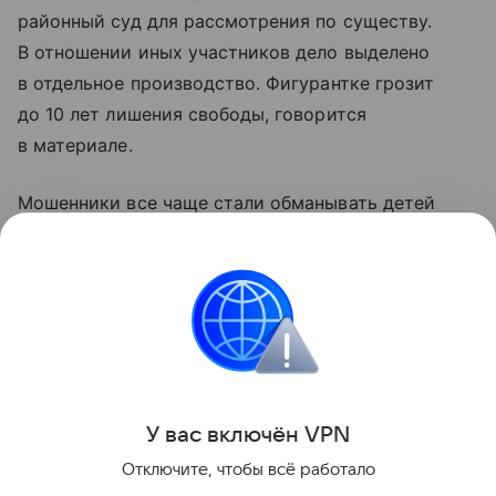
районный суд для рассмотрения по существу.
В отношении иных участников дело выделено
в отдельное производство. Фигурантке грозит
до 10 лет лишения свободы, говорится
в материале.
Мошенники все чаще стали обманывать детей
в Сети. Как защитить подрастающее поколение
от действий цифровых аферистов, рассказал
директор автономной некоммерческой
организации «Центр защиты и развития личности»
Леонид Армер.
Поделиться
У вас включ
ён
V
P
N
Отключите, чтобы всё работало