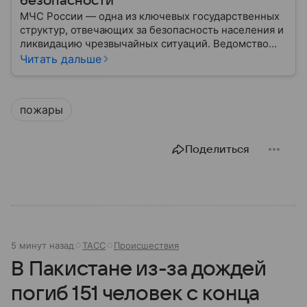
безопасности
МЧС России — одна из ключевых государственных
структур, отвечающих за безопасность населения и
ликвидацию чрезвычайных ситуаций. Ведомство
играет важную роль в защите граждан от
Читать дальше
природных катастроф, техногенных аварий и других
угроз. В этом материале разбираем, что
представляет собой МЧС, как оно устроено, какие
пожары
задачи выполняет и какую роль играет в
современной России.
Поделиться
5 минут назад
ТАСС
Происшествия
В Пакистане из-за дождей
погиб 151 человек с конца