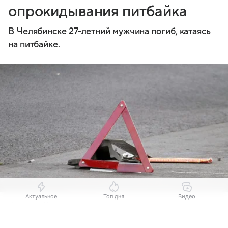
опрокидывания питбайка
В Челябинске 27-летний мужчина погиб, катаясь
на питбайке.
Актуальное
Топ дня
Видео
Источник:
Комсомольская правда
Выберите комментарий
Выберите комментарий
Выберите комментарий