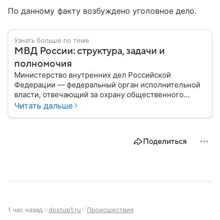
По данному факту возбуждено уголовное дело.
Узнать больше по теме
МВД России: структура, задачи и
полномочия
Министерство внутренних дел Российской
Федерации — федеральный орган исполнительной
власти, отвечающий за охрану общественного
порядка, борьбу с преступностью, обеспечение
Читать дальше
безопасности граждан и реализацию
государственной политики в сфере внутренних дел.
В материале рассказываем, чем занимается МВД
Поделиться
России, какие задачи выполняет министерство, как
устроена его структура, кто возглавляет ведомство
и какие полномочия оно имеет.
1 час назад
dostup1.ru
Происшествия